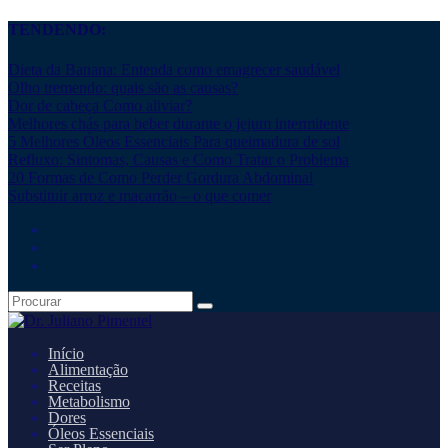
TENDENDO:
Dieta da Banana: Entenda como emagrecer saudável
Olho tremendo: quais são as causas?
Dor de cabeça Como aliviar?
Melhores chás para beber durante o jejum intermitente
5 Melhores Óleos Essenciais Para queimadura de sol
Refluxo: Sintomas, Causas e Como Tratar o Problema
20 Formas de Como Perder Gordura Abdominal
Substituir arroz e macarrão – o que comer
Início
Alimentação
Receitas
Metabolismo
Dores
Óleos Essenciais