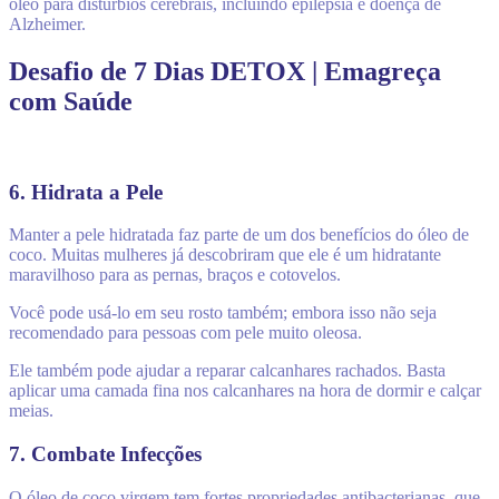
óleo para distúrbios cerebrais, incluindo epilepsia e doença de
Alzheimer.
Desafio de 7 Dias DETOX | Emagreça
com Saúde
6. Hidrata a Pele
Manter a pele hidratada faz parte de um dos benefícios do óleo de
coco. Muitas mulheres já descobriram que ele é um hidratante
maravilhoso para as pernas, braços e cotovelos.
Você pode usá-lo em seu rosto também; embora isso não seja
recomendado para pessoas com pele muito oleosa.
Ele também pode ajudar a reparar calcanhares rachados. Basta
aplicar uma camada fina nos calcanhares na hora de dormir e calçar
meias.
7. Combate Infecções
O óleo de coco virgem tem fortes propriedades antibacterianas, que