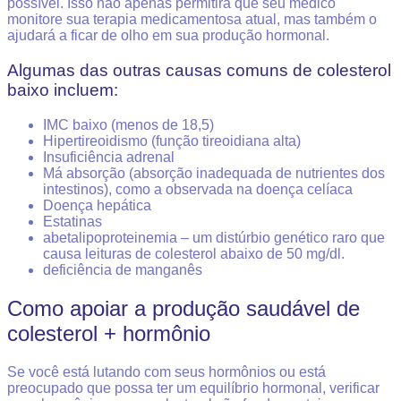
possível. Isso não apenas permitirá que seu médico
monitore sua terapia medicamentosa atual, mas também o
ajudará a ficar de olho em sua produção hormonal.
Algumas das outras causas comuns de colesterol
baixo incluem:
IMC baixo (menos de 18,5)
Hipertireoidismo (função tireoidiana alta)
Insuficiência adrenal
Má absorção (absorção inadequada de nutrientes dos
intestinos), como a observada na doença celíaca
Doença hepática
Estatinas
abetalipoproteinemia – um distúrbio genético raro que
causa leituras de colesterol abaixo de 50 mg/dl.
deficiência de manganês
Como apoiar a produção saudável de
colesterol + hormônio
Se você está lutando com seus hormônios ou está
preocupado que possa ter um equilíbrio hormonal, verificar