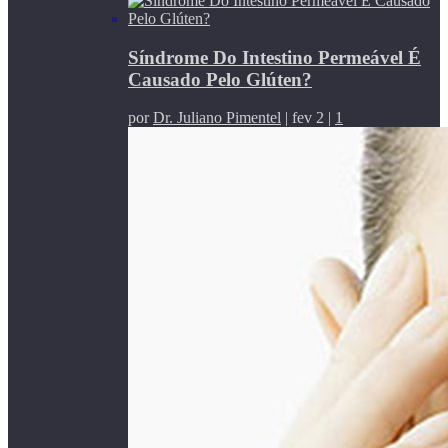
Síndrome Do Intestino Permeável É
Causado Pelo Glúten?
por
Dr. Juliano Pimentel
|
fev 2
|
1