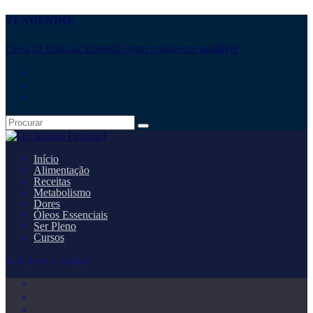
TENDENDO:
Dieta da Banana: Entenda como emagrecer saudável
Início
Alimentação
Receitas
Metabolismo
Dores
Óleos Essenciais
Ser Pleno
Cursos
Selecione a página