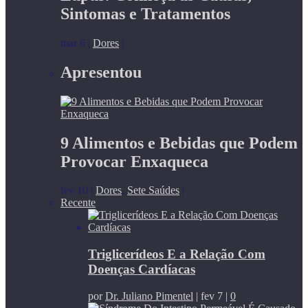
Sintomas e Tratamentos
mar 6
|
Dores
|
Apresentou
9 Alimentos e Bebidas que Podem
Provocar Enxaqueca
fev 10
|
Dores
,
Sete Saúdes
|
Recente
Triglicerídeos E a Relação Com
Doenças Cardíacas
por
Dr. Juliano Pimentel
|
fev 7
|
0