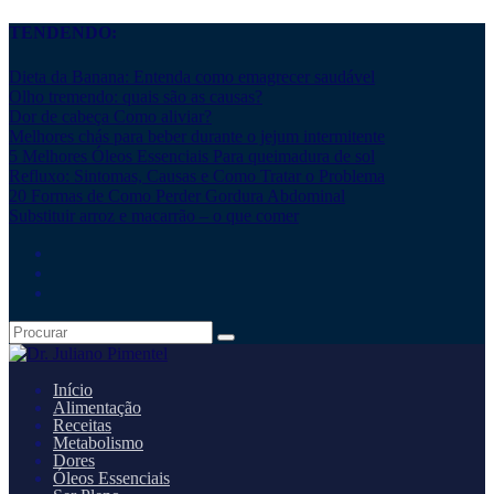
TENDENDO:
Dieta da Banana: Entenda como emagrecer saudável
Olho tremendo: quais são as causas?
Dor de cabeça Como aliviar?
Melhores chás para beber durante o jejum intermitente
5 Melhores Óleos Essenciais Para queimadura de sol
Refluxo: Sintomas, Causas e Como Tratar o Problema
20 Formas de Como Perder Gordura Abdominal
Substituir arroz e macarrão – o que comer
Início
Alimentação
Receitas
Metabolismo
Dores
Óleos Essenciais