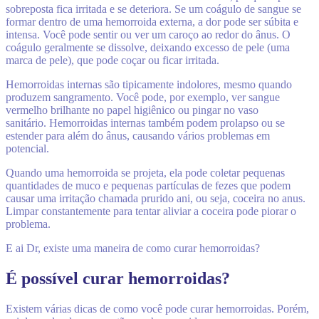
sobreposta fica irritada e se deteriora. Se um coágulo de sangue se
formar dentro de uma hemorroida externa, a dor pode ser súbita e
intensa. Você pode sentir ou ver um caroço ao redor do ânus. O
coágulo geralmente se dissolve, deixando excesso de pele (uma
marca de pele), que pode coçar ou ficar irritada.
Hemorroidas internas são tipicamente indolores, mesmo quando
produzem sangramento. Você pode, por exemplo, ver sangue
vermelho brilhante no papel higiênico ou pingar no vaso
sanitário. Hemorroidas internas também podem prolapso ou se
estender para além do ânus, causando vários problemas em
potencial.
Quando uma hemorroida se projeta, ela pode coletar pequenas
quantidades de muco e pequenas partículas de fezes que podem
causar uma irritação chamada prurido ani, ou seja, coceira no anus.
Limpar constantemente para tentar aliviar a coceira pode piorar o
problema.
E ai Dr, existe uma maneira de como curar hemorroidas?
É possível curar hemorroidas?
Existem várias dicas de como você pode curar hemorroidas. Porém,