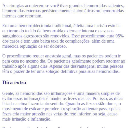
As cirurgias acontecem se você tiver grandes hemorroidas salientes,
hemorroidas externas persistentemente sintomáticas ou hemorroidas
internas que retornam.
Em uma hemorroidectomia tradicional, é feita uma incisão estreita
em torno do tecido da hemorroida externa e interna e os vasos
sanguíneos agressores são removidos. Esse procedimento cura 95%
dos casos e tem uma baixa taxa de complicações, além de uma
merecida reputação de ser doloroso.
O procedimento requer anestesia geral, mas os pacientes podem ir
para casa no mesmo dia. Os pacientes geralmente podem retornar ao
trabalho após alguns dias. Apesar das desvantagens, muitas pessoas
têm o prazer de ter uma solução definitiva para suas hemorroidas.
Dica extra
Gente, as hemorroidas são inflamações e uma maneira simples de
evitar essas inflamações é manter as fezes macias. Por isso, as dicas
listadas acima fazem tanto sentido. Quando as fezes estão duras, o
movimento de esticar e prender a respiração ao tentar passar pelas
fezes cria maior pressão nas veias do reto inferior, ou seja, causa
mais irritação e inflamação.