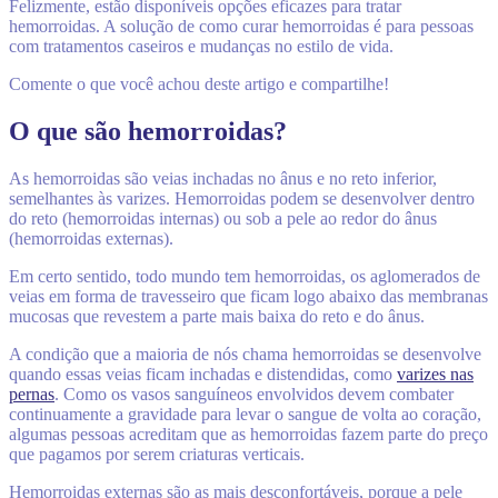
Felizmente, estão disponíveis opções eficazes para tratar
hemorroidas. A solução de como curar hemorroidas é para pessoas
com tratamentos caseiros e mudanças no estilo de vida.
Comente o que você achou deste artigo e compartilhe!
O que são hemorroidas?
As hemorroidas são veias inchadas no ânus e no reto inferior,
semelhantes às varizes. Hemorroidas podem se desenvolver dentro
do reto (hemorroidas internas) ou sob a pele ao redor do ânus
(hemorroidas externas).
Em certo sentido, todo mundo tem hemorroidas, os aglomerados de
veias em forma de travesseiro que ficam logo abaixo das membranas
mucosas que revestem a parte mais baixa do reto e do ânus.
A condição que a maioria de nós chama hemorroidas se desenvolve
quando essas veias ficam inchadas e distendidas, como
varizes nas
pernas
. Como os vasos sanguíneos envolvidos devem combater
continuamente a gravidade para levar o sangue de volta ao coração,
algumas pessoas acreditam que as hemorroidas fazem parte do preço
que pagamos por serem criaturas verticais.
Hemorroidas externas são as mais desconfortáveis, porque a pele