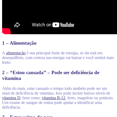
1 – Alimentação
A
alimentação
é sua principal fonte de energia, se ela está em
desequilíbrio, com certeza sua energia vai baixar e você sentirá mais
lento.
2 – “Estou cansada” – Pode ser deficiência de
vitamina
Além do mais, estar cansado o tempo todo também pode ser um
sinal de deficiência de vitamina. Isso pode incluir baixos níveis de
vitamina D
, bem como,
vitamina B-12
, ferro, magnésio ou potássio.
Um exame de sangue de rotina pode ajudar a identificar uma
deficiência.