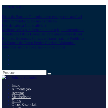
TENDENDO:
Dieta da Banana: Entenda como emagrecer saudável
Olho tremendo: quais são as causas?
Dor de cabeça Como aliviar?
Melhores chás para beber durante o jejum intermitente
5 Melhores Óleos Essenciais Para queimadura de sol
Refluxo: Sintomas, Causas e Como Tratar o Problema
20 Formas de Como Perder Gordura Abdominal
Substituir arroz e macarrão – o que comer
Início
Alimentação
Receitas
Metabolismo
Dores
Óleos Essenciais