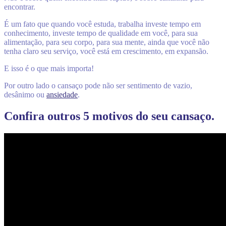
encontrar.
É um fato que quando você estuda, trabalha investe tempo em
conhecimento, investe tempo de qualidade em você, para sua
alimentação, para seu corpo, para sua mente, ainda que você não
tenha claro seu serviço, você está em crescimento, em expansão.
E isso é o que mais importa!
Por outro lado o cansaço pode não ser sentimento de vazio,
desânimo ou
ansiedade
.
Confira outros 5 motivos do seu cansaço.