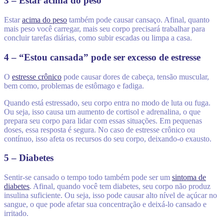
3 – Estar acima do peso
Estar
acima do peso
também pode causar cansaço. Afinal, quanto
mais peso você carregar, mais seu corpo precisará trabalhar para
concluir tarefas diárias, como subir escadas ou limpa a casa.
4 – “Estou cansada” pode ser excesso de estresse
O
estresse crônico
pode causar dores de cabeça, tensão muscular,
bem como, problemas de estômago e fadiga.
Quando está estressado, seu corpo entra no modo de luta ou fuga.
Ou seja, isso causa um aumento de cortisol e adrenalina, o que
prepara seu corpo para lidar com essas situações. Em pequenas
doses, essa resposta é segura. No caso de estresse crônico ou
contínuo, isso afeta os recursos do seu corpo, deixando-o exausto.
5 – Diabetes
Sentir-se cansado o tempo todo também pode ser um
sintoma de
diabetes
. Afinal, quando você tem diabetes, seu corpo não produz
insulina suficiente. Ou seja, isso pode causar alto nível de açúcar no
sangue, o que pode afetar sua concentração e deixá-lo cansado e
irritado.