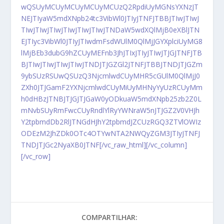
wQSUyMCUyMCUyMCUyMCUzQ2RpdiUyMGNsYXNzJT
NEJTIyaW5mdXNpb24tc3VibWl0JTIyJTNFJTBBJTIwJTIwJ
TIwJTIwJTIwJTIwJTIwJTIwJTNDaW5wdXQlMjB0eXBlJTN
EJTIyc3VibWl0JTIyJTIwdmFsdWUlM0QlMjJGYXplciUyMG8
lMjBEb3dubG9hZCUyMEFnb3JhJTIxJTIyJTIwJTJGJTNFJTB
BJTIwJTIwJTIwJTIwJTNDJTJGZGl2JTNFJTBBJTNDJTJGZm
9ybSUzRSUwQSUzQ3NjcmlwdCUyMHR5cGUlM0QlMjJ0
ZXh0JTJGamF2YXNjcmlwdCUyMiUyMHNyYyUzRCUyMm
h0dHBzJTNBJTJGJTJGaW0yODkuaW5mdXNpb25zb2Z0L
mNvbSUyRmFwcCUyRndlYlRyYWNraW5nJTJGZ2V0VHJh
Y2tpbmdDb2RlJTNGdHJhY2tpbmdJZCUzRGQ3ZTVlOWIz
ODEzM2JhZDk0OTc4OTYwNTA2NWQyZGM3JTIyJTNFJ
TNDJTJGc2NyaXB0JTNF[/vc_raw_html][/vc_column]
[/vc_row]
COMPARTILHAR: