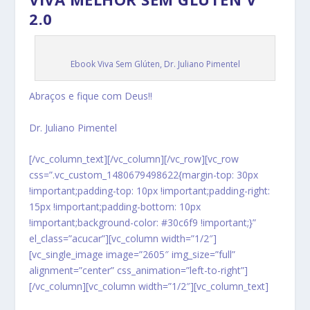
2.0
Ebook Viva Sem Glúten, Dr. Juliano Pimentel
Abraços e fique com Deus!!
Dr. Juliano Pimentel
[/vc_column_text][/vc_column][/vc_row][vc_row
css=”.vc_custom_1480679498622{margin-top: 30px
!important;padding-top: 10px !important;padding-right:
15px !important;padding-bottom: 10px
!important;background-color: #30c6f9 !important;}”
el_class=”acucar”][vc_column width=”1/2″]
[vc_single_image image=”2605″ img_size=”full”
alignment=”center” css_animation=”left-to-right”]
[/vc_column][vc_column width=”1/2″][vc_column_text]