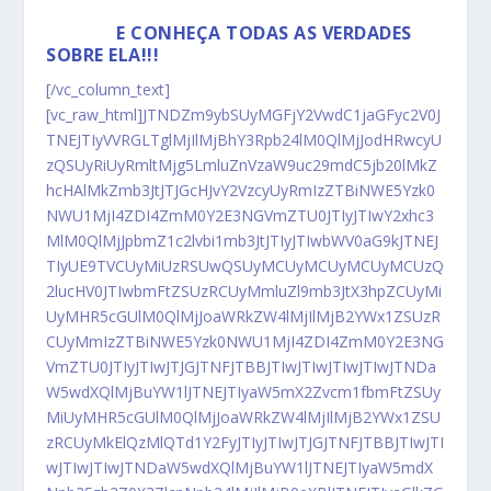
BAIXE AGORA O MEU EBOOK SOBRE A DIETA
DUKAN
E CONHEÇA TODAS AS VERDADES
SOBRE ELA!!!
[/vc_column_text]
[vc_raw_html]JTNDZm9ybSUyMGFjY2VwdC1jaGFyc2V0J
TNEJTIyVVRGLTglMjIlMjBhY3Rpb24lM0QlMjJodHRwcyU
zQSUyRiUyRmltMjg5LmluZnVzaW9uc29mdC5jb20lMkZ
hcHAlMkZmb3JtJTJGcHJvY2VzcyUyRmIzZTBiNWE5Yzk0
NWU1MjI4ZDI4ZmM0Y2E3NGVmZTU0JTIyJTIwY2xhc3
MlM0QlMjJpbmZ1c2lvbi1mb3JtJTIyJTIwbWV0aG9kJTNEJ
TIyUE9TVCUyMiUzRSUwQSUyMCUyMCUyMCUyMCUzQ
2lucHV0JTIwbmFtZSUzRCUyMmluZl9mb3JtX3hpZCUyMi
UyMHR5cGUlM0QlMjJoaWRkZW4lMjIlMjB2YWx1ZSUzR
CUyMmIzZTBiNWE5Yzk0NWU1MjI4ZDI4ZmM0Y2E3NG
VmZTU0JTIyJTIwJTJGJTNFJTBBJTIwJTIwJTIwJTIwJTNDa
W5wdXQlMjBuYW1lJTNEJTIyaW5mX2Zvcm1fbmFtZSUy
MiUyMHR5cGUlM0QlMjJoaWRkZW4lMjIlMjB2YWx1ZSU
zRCUyMkElQzMlQTd1Y2FyJTIyJTIwJTJGJTNFJTBBJTIwJTI
wJTIwJTIwJTNDaW5wdXQlMjBuYW1lJTNEJTIyaW5mdX