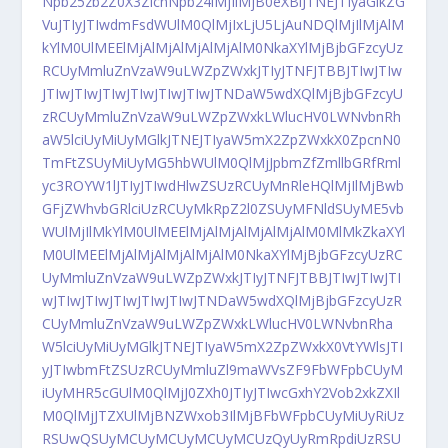
Npb25zb2Z0X3ZlcnNpb24lMjIlMjB0eXBlJTNEJTIyaGlkZG
VuJTIyJTIwdmFsdWUlM0QlMjIxLjU5LjAuNDQlMjIlMjAlM
kYlM0UlMEElMjAlMjAlMjAlMjAlM0NkaXYlMjBjbGFzcyUz
RCUyMmluZnVzaW9uLWZpZWxkJTIyJTNFJTBBJTIwJTIw
JTIwJTIwJTIwJTIwJTIwJTIwJTNDaW5wdXQlMjBjbGFzcyU
zRCUyMmluZnVzaW9uLWZpZWxkLWlucHV0LWNvbnRh
aW5lciUyMiUyMGlkJTNEJTIyaW5mX2ZpZWxkX0ZpcnN0
TmFtZSUyMiUyMG5hbWUlM0QlMjJpbmZfZmllbGRfRml
yc3ROYW1lJTIyJTIwdHlwZSUzRCUyMnRleHQlMjIlMjBwb
GFjZWhvbGRlciUzRCUyMkRpZ2l0ZSUyMFNldSUyME5vb
WUlMjIlMkYlM0UlMEElMjAlMjAlMjAlMjAlM0MlMkZkaXYl
M0UlMEElMjAlMjAlMjAlMjAlM0NkaXYlMjBjbGFzcyUzRC
UyMmluZnVzaW9uLWZpZWxkJTIyJTNFJTBBJTIwJTIwJTI
wJTIwJTIwJTIwJTIwJTIwJTNDaW5wdXQlMjBjbGFzcyUzR
CUyMmluZnVzaW9uLWZpZWxkLWlucHV0LWNvbnRha
W5lciUyMiUyMGlkJTNEJTIyaW5mX2ZpZWxkX0VtYWlsJTI
yJTIwbmFtZSUzRCUyMmluZl9maWVsZF9FbWFpbCUyM
iUyMHR5cGUlM0QlMjJ0ZXh0JTIyJTIwcGxhY2Vob2xkZXIl
M0QlMjJTZXUlMjBNZWxob3IlMjBFbWFpbCUyMiUyRiUz
RSUwQSUyMCUyMCUyMCUyMCUzQyUyRmRpdiUzRSU