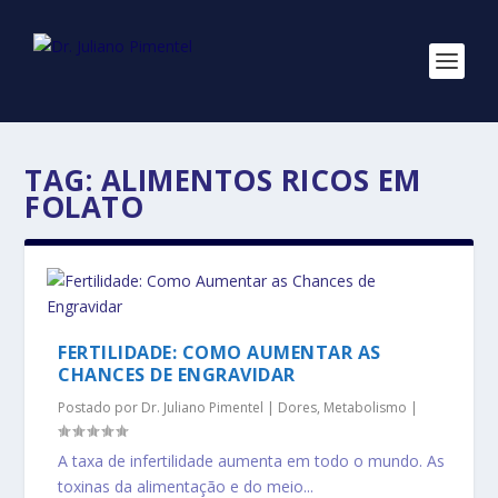
TAG:
ALIMENTOS RICOS EM
FOLATO
FERTILIDADE: COMO AUMENTAR AS
CHANCES DE ENGRAVIDAR
Postado por
Dr. Juliano Pimentel
|
Dores
,
Metabolismo
|
A taxa de infertilidade aumenta em todo o mundo. As
toxinas da alimentação e do meio...