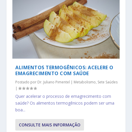
ALIMENTOS TERMOGÊNICOS: ACELERE O
EMAGRECIMENTO COM SAÚDE
Postado por
Dr. Juliano Pimentel
|
Metabolismo
,
Sete Saúdes
|
Quer acelerar o processo de emagrecimento com
saúde? Os alimentos termogênicos podem ser uma
boa...
CONSULTE MAIS INFORMAÇÃO