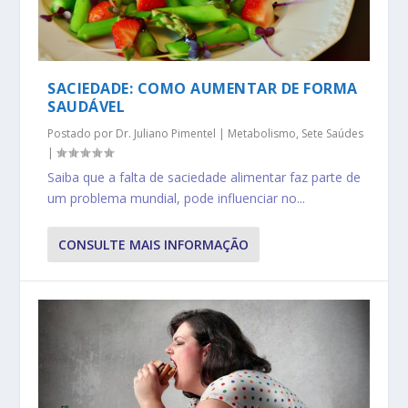
SACIEDADE: COMO AUMENTAR DE FORMA
SAUDÁVEL
Postado por
Dr. Juliano Pimentel
|
Metabolismo
,
Sete Saúdes
|
Saiba que a falta de saciedade alimentar faz parte de
um problema mundial, pode influenciar no...
CONSULTE MAIS INFORMAÇÃO