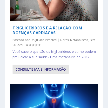
TRIGLICERÍDEOS E A RELAÇÃO COM
DOENÇAS CARDÍACAS
Postado por
Dr. Juliano Pimentel
|
Dores
,
Metabolismo
,
Sete
Saúdes
|
Você sabe o que são os triglicerídeos e como podem
prejudicar a sua saúde? Uma metanálise de 2007...
CONSULTE MAIS INFORMAÇÃO