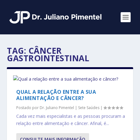
TAG:
CÂNCER
GASTROINTESTINAL
QUAL A RELAÇÃO ENTRE A SUA
ALIMENTAÇÃO E CÂNCER?
Postado por
Dr. Juliano Pimentel
|
Sete Saúdes
|
Cada vez mais especialistas e as pessoas procuram a
relação entre alimentação e câncer. Afinal, é...
CONSULTE MAIS INFORMAÇÃO