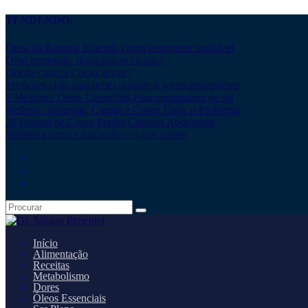
TENDENDO:
Dieta da Banana: Entenda como emagrecer saudável
Olho tremendo: quais são as causas?
Dor de cabeça Como aliviar?
Melhores chás para beber durante o jejum intermitente
5 Melhores Óleos Essenciais Para queimadura de sol
Refluxo: Sintomas, Causas e Como Tratar o Problema
20 Formas de Como Perder Gordura Abdominal
Substituir arroz e macarrão – o que comer
Início
Alimentação
Receitas
Metabolismo
Dores
Óleos Essenciais