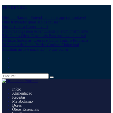
TENDENDO:
Dieta da Banana: Entenda como emagrecer saudável
Olho tremendo: quais são as causas?
Dor de cabeça Como aliviar?
Melhores chás para beber durante o jejum intermitente
5 Melhores Óleos Essenciais Para queimadura de sol
Refluxo: Sintomas, Causas e Como Tratar o Problema
20 Formas de Como Perder Gordura Abdominal
Substituir arroz e macarrão – o que comer
Início
Alimentação
Receitas
Metabolismo
Dores
Óleos Essenciais