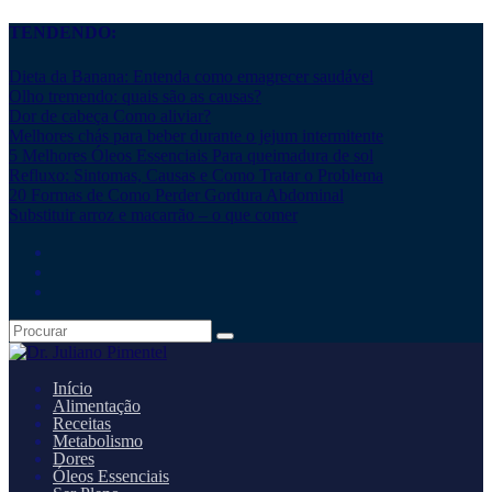
TENDENDO:
Dieta da Banana: Entenda como emagrecer saudável
Olho tremendo: quais são as causas?
Dor de cabeça Como aliviar?
Melhores chás para beber durante o jejum intermitente
5 Melhores Óleos Essenciais Para queimadura de sol
Refluxo: Sintomas, Causas e Como Tratar o Problema
20 Formas de Como Perder Gordura Abdominal
Substituir arroz e macarrão – o que comer
Início
Alimentação
Receitas
Metabolismo
Dores
Óleos Essenciais