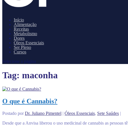
Início
Alimentação
Receitas
Metabolismo
Dores
Óleos Essenciais
Ser Pleno
Cursos
Selecione a página
Tag:
maconha
O que é Cannabis?
Postado por
Dr. Juliano Pimentel
|
Óleos Essenciais
,
Sete Saúdes
|
Desde que a Anvisa liberou o uso medicinal de cannabis as pessoas têm