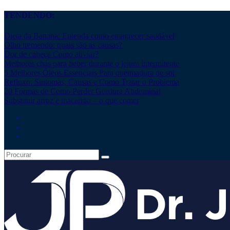
TENDENDO:
Dieta da Banana: Entenda como emagrecer saudável
Olho tremendo: quais são as causas?
Dor de cabeça Como aliviar?
Melhores chás para beber durante o jejum intermitente
5 Melhores Óleos Essenciais Para queimadura de sol
Refluxo: Sintomas, Causas e Como Tratar o Problema
20 Formas de Como Perder Gordura Abdominal
Substituir arroz e macarrão – o que comer