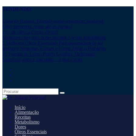
TENDENDO:
Dieta da Banana: Entenda como emagrecer saudável
Olho tremendo: quais são as causas?
Dor de cabeça Como aliviar?
Melhores chás para beber durante o jejum intermitente
5 Melhores Óleos Essenciais Para queimadura de sol
Refluxo: Sintomas, Causas e Como Tratar o Problema
20 Formas de Como Perder Gordura Abdominal
Substituir arroz e macarrão – o que comer
Início
Alimentação
Receitas
Metabolismo
Dores
Óleos Essenciais