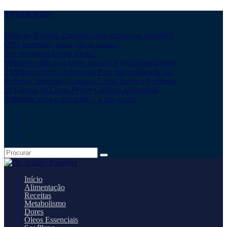
TENDENDO:
Dieta da Banana: Entenda como emagrecer saudável
Olho tremendo: quais são as causas?
Dor de cabeça Como aliviar?
Melhores chás para beber durante o jejum intermitente
5 Melhores Óleos Essenciais Para queimadura de sol
Refluxo: Sintomas, Causas e Como Tratar o Problema
20 Formas de Como Perder Gordura Abdominal
Substituir arroz e macarrão – o que comer
Início
Alimentação
Receitas
Metabolismo
Dores
Óleos Essenciais