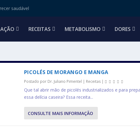
ecer saudável
TAÇÃO
RECEITAS
METABOLISMO
DORES
PICOLÉS DE MORANGO E MANGA
Postado por
Dr. Juliano Pimentel
|
Receitas
|
Que tal abrir mão de picolés industrializados e para prep
essa delícia caseira? Essa receita...
CONSULTE MAIS INFORMAÇÃO