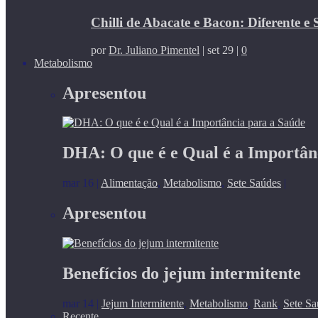
Chilli de Abacate e Bacon: Diferente e
por
Dr. Juliano Pimentel
|
set 29
|
0
Metabolismo
Apresentou
DHA: O que é e Qual é a Importân
mar 16
|
Alimentação
,
Metabolismo
,
Sete Saúdes
|
Apresentou
Benefícios do jejum intermitente
mar 14
|
Jejum Intermitente
,
Metabolismo
,
Rank
,
Sete Sa
Recente