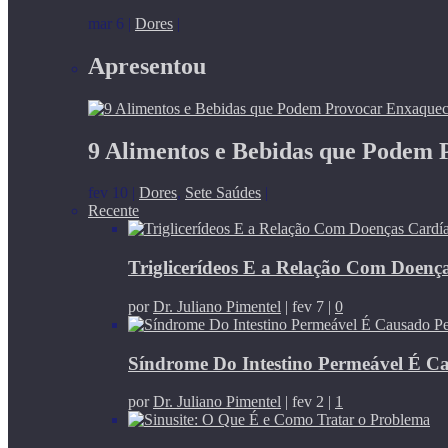
mar 6
|
Dores
|
Apresentou
9 Alimentos e Bebidas que Podem
fev 10
|
Dores
,
Sete Saúdes
|
Recente
Triglicerídeos E a Relação Com Doenç
por
Dr. Juliano Pimentel
|
fev 7
|
0
Síndrome Do Intestino Permeável É C
por
Dr. Juliano Pimentel
|
fev 2
|
1