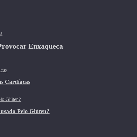
 Provocar Enxaqueca
as Cardíacas
ausado Pelo Glúten?