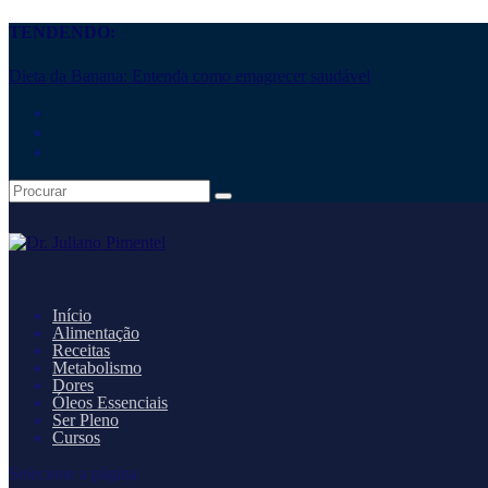
TENDENDO:
Dieta da Banana: Entenda como emagrecer saudável
Início
Alimentação
Receitas
Metabolismo
Dores
Óleos Essenciais
Ser Pleno
Cursos
Selecione a página