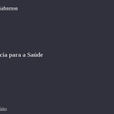
 Saboroso
cia para a Saúde
údes
|