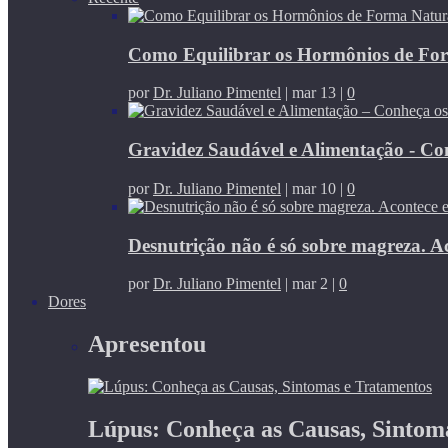
Como Equilibrar os Hormônios de Fo
por
Dr. Juliano Pimentel
|
mar 13
|
0
Gravidez Saudável e Alimentação - Co
por
Dr. Juliano Pimentel
|
mar 10
|
0
Desnutrição não é só sobre magreza. A
por
Dr. Juliano Pimentel
|
mar 2
|
0
Dores
Apresentou
Lúpus: Conheça as Causas, Sintom