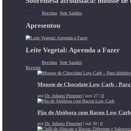
Sobremesa afrodisíaca: mousse de 
nov 22
|
Receitas
,
Sete Saúdes
|
Apresentou
Leite Vegetal: Aprenda a Fazer
mar 30
|
Receitas
,
Sete Saúdes
|
Recente
Mousse de Chocolate Low Carb - Para di
por
Dr. Juliano Pimentel
|
nov 27
|
0
Pão de Abóbora com Bacon Low Carb
por
Dr. Juliano Pimentel
|
out 30
|
0