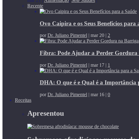
mar 21
|
Alimentação
,
Sete Saúdes
|
Recente
Ovo Caipira e os Seus Benefícios para
por
Dr. Juliano Pimentel
|
mar 20
|
2
Fibra: Pode Ajudar a Perder Gordura
por
Dr. Juliano Pimentel
|
mar 17
|
1
DHA: O que é e Qual é a Importância 
por
Dr. Juliano Pimentel
|
mar 16
|
0
Receitas
Apresentou