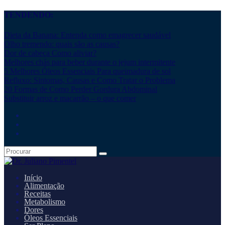
TENDENDO:
Dieta da Banana: Entenda como emagrecer saudável
Olho tremendo: quais são as causas?
Dor de cabeça Como aliviar?
Melhores chás para beber durante o jejum intermitente
5 Melhores Óleos Essenciais Para queimadura de sol
Refluxo: Sintomas, Causas e Como Tratar o Problema
20 Formas de Como Perder Gordura Abdominal
Substituir arroz e macarrão – o que comer
Início
Alimentação
Receitas
Metabolismo
Dores
Óleos Essenciais