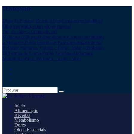
TENDENDO:
Dieta da Banana: Entenda como emagrecer saudável
Olho tremendo: quais são as causas?
Dor de cabeça Como aliviar?
Melhores chás para beber durante o jejum intermitente
5 Melhores Óleos Essenciais Para queimadura de sol
Refluxo: Sintomas, Causas e Como Tratar o Problema
20 Formas de Como Perder Gordura Abdominal
Substituir arroz e macarrão – o que comer
Início
Alimentação
Receitas
Metabolismo
Dores
Óleos Essenciais