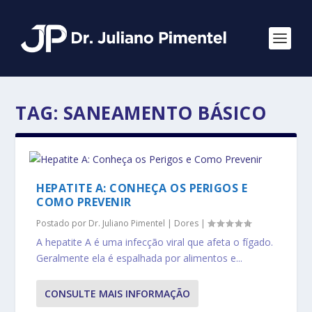
TAG:
SANEAMENTO BÁSICO
HEPATITE A: CONHEÇA OS PERIGOS E
COMO PREVENIR
Postado por
Dr. Juliano Pimentel
|
Dores
|
A hepatite A é uma infecção viral que afeta o fígado.
Geralmente ela é espalhada por alimentos e...
CONSULTE MAIS INFORMAÇÃO