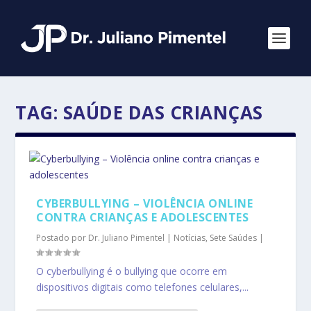
TAG:
SAÚDE DAS CRIANÇAS
CYBERBULLYING – VIOLÊNCIA ONLINE
CONTRA CRIANÇAS E ADOLESCENTES
Postado por
Dr. Juliano Pimentel
|
Notícias
,
Sete Saúdes
|
O cyberbullying é o bullying que ocorre em
dispositivos digitais como telefones celulares,...