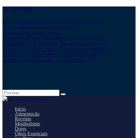
TENDENDO:
Dieta da Banana: Entenda como emagrecer saudável
Olho tremendo: quais são as causas?
Dor de cabeça Como aliviar?
Melhores chás para beber durante o jejum intermitente
5 Melhores Óleos Essenciais Para queimadura de sol
Refluxo: Sintomas, Causas e Como Tratar o Problema
20 Formas de Como Perder Gordura Abdominal
Substituir arroz e macarrão – o que comer
Início
Alimentação
Receitas
Metabolismo
Dores
Óleos Essenciais