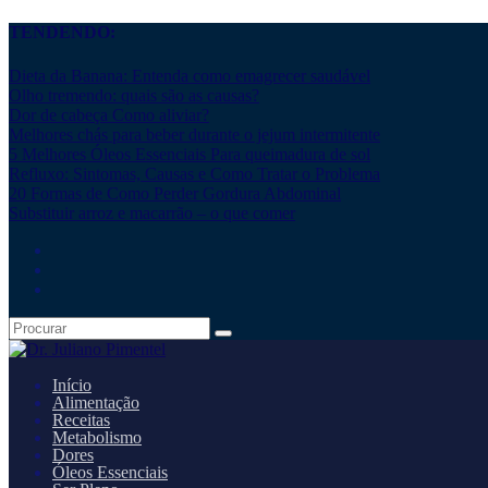
TENDENDO:
Dieta da Banana: Entenda como emagrecer saudável
Olho tremendo: quais são as causas?
Dor de cabeça Como aliviar?
Melhores chás para beber durante o jejum intermitente
5 Melhores Óleos Essenciais Para queimadura de sol
Refluxo: Sintomas, Causas e Como Tratar o Problema
20 Formas de Como Perder Gordura Abdominal
Substituir arroz e macarrão – o que comer
Início
Alimentação
Receitas
Metabolismo
Dores
Óleos Essenciais