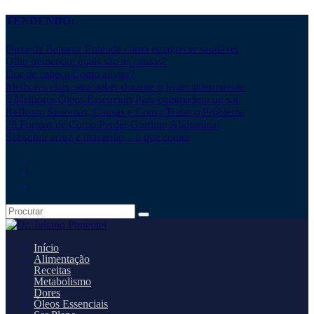
TENDENDO:
Dieta da Banana: Entenda como emagrecer saudável
Olho tremendo: quais são as causas?
Dor de cabeça Como aliviar?
Melhores chás para beber durante o jejum intermitente
5 Melhores Óleos Essenciais Para queimadura de sol
Refluxo: Sintomas, Causas e Como Tratar o Problema
20 Formas de Como Perder Gordura Abdominal
Substituir arroz e macarrão – o que comer
Início
Alimentação
Receitas
Metabolismo
Dores
Óleos Essenciais