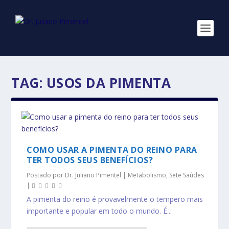
TAG:
USOS DA PIMENTA
COMO USAR A PIMENTA DO REINO PARA
TER TODOS SEUS BENEFÍCIOS?
Postado por
Dr. Juliano Pimentel
|
Metabolismo
,
Sete Saúdes
|
A pimenta do reino é provavelmente o tempero mais
importante e popular em todo o mundo. É...