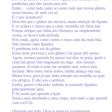
problemas que eles fazem para nós.
Então… cortei tudo, parei se comer tudo que tivesse glúten,
assim mesmo, de uma vez só.
É o que aconteceu?
Descobri que o glúten me iniciava, muita retenção de líquido.
E eu achava e falava que a carne vermelha me fazia mal.
Porque sempre que tinha um churrasco ou simplesmente
comia, eu ficava toda inchada.
Pois então, agora como carnes e estou cada dia mais fina.
Não retenho mais líquidos.
O problema todo era do glúten.
Estou neste processo ( sem glúten ) há quase três meses.
Agora, semana passada fui passar uns dias na praia, guriri e
comi um peixe frito empanado no trigo , isso mesmo,
pasmem. Acordei à noite me sentindo mal, estava toda
inchada. Meu rosto, meus dedos, minha aliança não saiu.
Minha boca, parecia que tinha tomado um remédio ao qual
era alérgica. É não sou a nenhum.
Enfim, passei o dia todo, todinho só tomando líquidos,
principalmente água.
É foi assim que aprendi a lição.
Nunca mais desobedeco meu corpo, nem tudo o que aprendi
com você Dr.
Obrigada por tudo. Deus te abençoe grandemente.