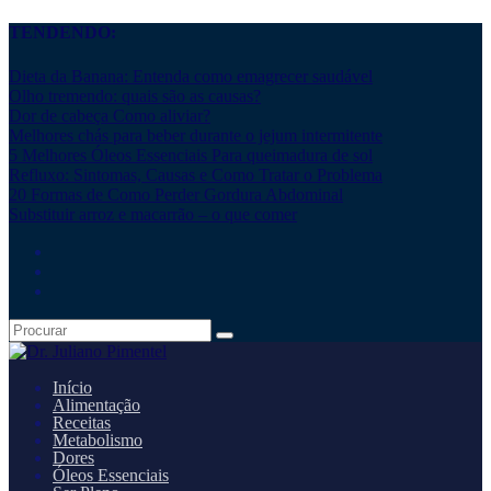
TENDENDO:
Dieta da Banana: Entenda como emagrecer saudável
Olho tremendo: quais são as causas?
Dor de cabeça Como aliviar?
Melhores chás para beber durante o jejum intermitente
5 Melhores Óleos Essenciais Para queimadura de sol
Refluxo: Sintomas, Causas e Como Tratar o Problema
20 Formas de Como Perder Gordura Abdominal
Substituir arroz e macarrão – o que comer
Início
Alimentação
Receitas
Metabolismo
Dores
Óleos Essenciais