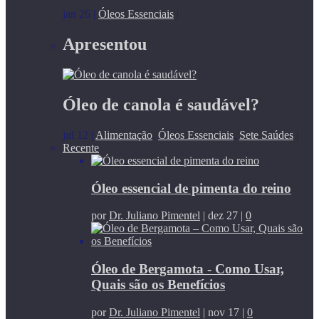
jan 26
|
Óleos Essenciais
|
Apresentou
Óleo de canola é saudável?
jul 12
|
Alimentação
,
Óleos Essenciais
,
Sete Saúdes
|
Recente
Óleo essencial de pimenta do reino
por
Dr. Juliano Pimentel
|
dez 27
|
0
Óleo de Bergamota - Como Usar,
Quais são os Benefícios
por
Dr. Juliano Pimentel
|
nov 17
|
0