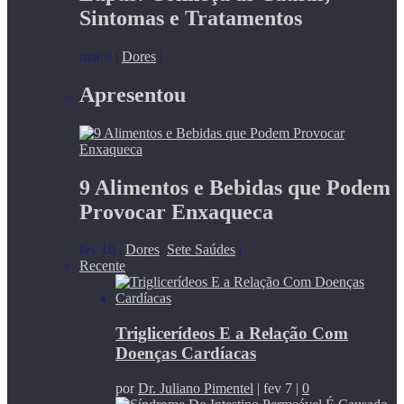
Sintomas e Tratamentos
mar 6
|
Dores
|
Apresentou
9 Alimentos e Bebidas que Podem
Provocar Enxaqueca
fev 10
|
Dores
,
Sete Saúdes
|
Recente
Triglicerídeos E a Relação Com
Doenças Cardíacas
por
Dr. Juliano Pimentel
|
fev 7
|
0