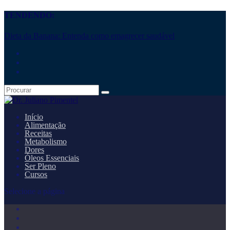
TENDENDO:
Dieta da Banana: Entenda como emagrecer saudável
Início
Alimentação
Receitas
Metabolismo
Dores
Óleos Essenciais
Ser Pleno
Cursos
Selecione a página