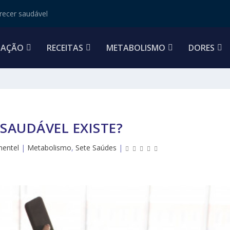
ecer saudável
TAÇÃO
RECEITAS
METABOLISMO
DORES
SAUDÁVEL EXISTE?
mentel
|
Metabolismo
,
Sete Saúdes
|