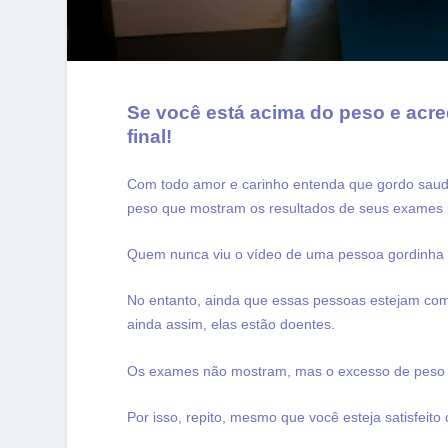
Se você está acima do peso e acred
final!
Com todo amor e carinho entenda que gordo saudá
peso que mostram os resultados de seus exames 
Quem nunca viu o vídeo de uma pessoa gordinha s
No entanto, ainda que essas pessoas estejam com
ainda assim, elas estão doentes.
Os exames não mostram, mas o excesso de peso é
Por isso, repito, mesmo que você esteja satisfeito 