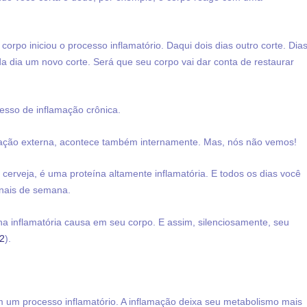
orpo iniciou o processo inflamatório. Daqui dois dias outro corte. Dia
da dia um novo corte. Será que seu corpo vai dar conta de restaurar
esso de inflamação crônica.
ação externa, acontece também internamente. Mas, nós não vemos!
 cerveja, é uma proteína altamente inflamatória. E todos os dias você
finais de semana.
na inflamatória causa em seu corpo. E assim, silenciosamente, seu
2
).
em um processo inflamatório. A inflamação deixa seu metabolismo mais