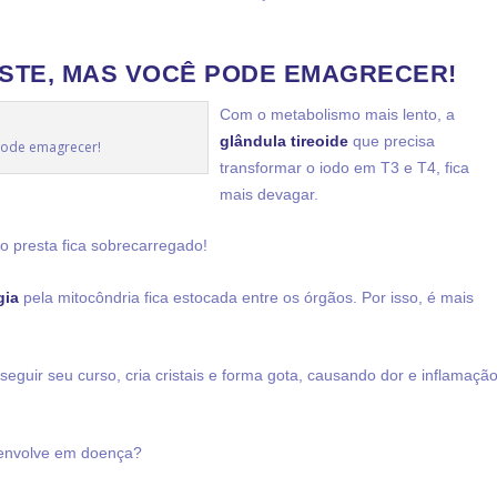
STE, MAS VOCÊ PODE EMAGRECER!
Com o metabolismo mais lento, a
glândula tireoide
que precisa
pode emagrecer!
transformar o iodo em T3 e T4, fica
mais devagar.
ão presta fica sobrecarregado!
gia
pela mitocôndria fica estocada entre os órgãos. Por isso, é mais
eguir seu curso, cria cristais e forma gota, causando dor e inflamaçã
envolve em doença?