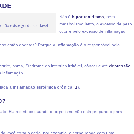
ADE
Não é
hipotireoidismo
, nem
metabolismo lento, o excesso de peso
o, não existe gordo saudável.
ocorre pelo excesso de inflamação.
peso estão doentes? Porque a
inflamação
é a responsável pelo
rtrite, asma, Síndrome do intestino irritável, câncer e até
depressão
.
 inflamação.
ciada à
inflamação sistêmica crônica
(
1
).
O?
inato. Ela acontece quando o organismo não está preparado para
ndo você corta o dedo, por exemplo, o corpo reage com uma