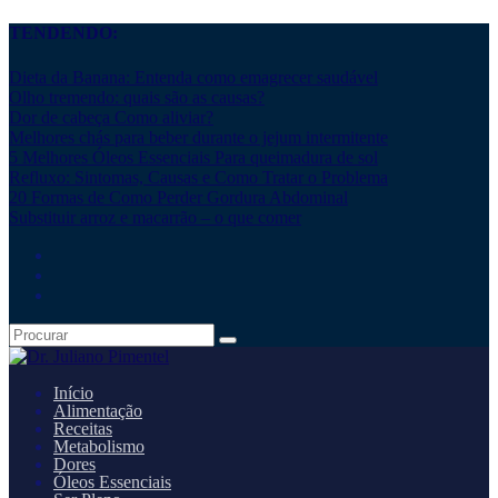
TENDENDO:
Dieta da Banana: Entenda como emagrecer saudável
Olho tremendo: quais são as causas?
Dor de cabeça Como aliviar?
Melhores chás para beber durante o jejum intermitente
5 Melhores Óleos Essenciais Para queimadura de sol
Refluxo: Sintomas, Causas e Como Tratar o Problema
20 Formas de Como Perder Gordura Abdominal
Substituir arroz e macarrão – o que comer
Início
Alimentação
Receitas
Metabolismo
Dores
Óleos Essenciais