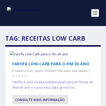
TAG:
RECEITAS LOW CARB
FAROFA LOW-CARB PARA O FIM DE ANO
Postado por
Dr. Juliano Pimentel
|
Receitas
,
Sete Saúdes
|
Farofa é uma receita indispensável para as festas de
final de ano e como esta data já está se...
CONSULTE MAIS INFORMAÇÃO