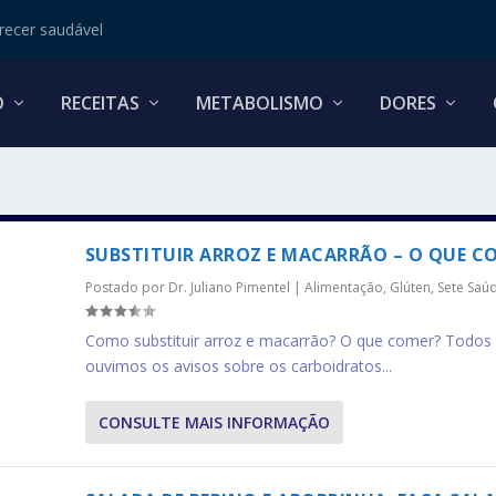
ecer saudável
O
RECEITAS
METABOLISMO
DORES
SUBSTITUIR ARROZ E MACARRÃO – O QUE C
Postado por
Dr. Juliano Pimentel
|
Alimentação
,
Glúten
,
Sete Saú
Como substituir arroz e macarrão? O que comer? Todos
ouvimos os avisos sobre os carboidratos...
CONSULTE MAIS INFORMAÇÃO