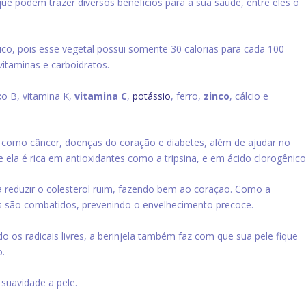
, que podem trazer diversos benefícios para a sua saúde, entre eles o
ico, pois esse vegetal possui somente 30 calorias para cada 100
 vitaminas e carboidratos.
o B, vitamina K,
vitamina C
,
potássio
, ferro,
zinco
, cálcio e
como câncer, doenças do coração e diabetes, além de ajudar no
ela é rica em antioxidantes como a tripsina, e em ácido clorogênico
a reduzir o colesterol ruim, fazendo bem ao coração.
Como a
vres são combatidos, prevenindo o envelhecimento precoce.
o os radicais livres, a berinjela também faz com que sua pele fique
o.
suavidade a pele.