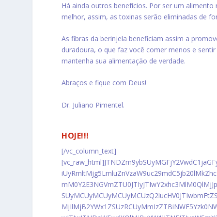
Há ainda outros benefícios.
Por ser um alimento r
melhor, assim, as toxinas serão eliminadas de fo
As fibras da berinjela beneficiam assim a prom
duradoura, o que faz você comer menos e senti
mantenha sua alimentação de verdade.
Abraços e fique com Deus!
Dr. Juliano Pimentel.
BAIXE AGORA O MEU GUIA COMPLETO E
HOJE!!!
[/vc_column_text]
[vc_raw_html]JTNDZm9ybSUyMGFjY2VwdC1jaGF
iUyRmltMjg5LmluZnVzaW9uc29mdC5jb20lMkZh
mM0Y2E3NGVmZTU0JTIyJTIwY2xhc3MlM0QlMjJp
SUyMCUyMCUyMCUyMCUzQ2lucHV0JTIwbmFtZS
MjIlMjB2YWx1ZSUzRCUyMmIzZTBiNWE5Yzk0NWU