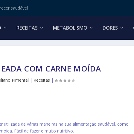
ecer saudável
O
RECEITAS
METABOLISMO
DORES
CHEADA COM CARNE MOÍDA
Juliano Pimentel
|
Receitas
|
r utilizada de várias maneiras na sua alimentação saudável, como
oída. Fácil de fazer e muito nutritivo.