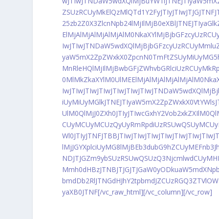
wJTIwJTNDaW5wdXQlMjBuYW1lJTNEJTIyaW5mX
ZSUzRCUyMkElQzMlQTd1Y2FyJTIyJTIwJTJGJTNF
25zb2Z0X3ZlcnNpb24lMjIlMjB0eXBlJTNEJTIyaGl
ElMjAlMjAlMjAlMjAlM0NkaXYlMjBjbGFzcyUzRCU
IwJTIwJTNDaW5wdXQlMjBjbGFzcyUzRCUyMmlu
yaW5mX2ZpZWxkX0ZpcnN0TmFtZSUyMiUyMG5hb
MnRleHQlMjIlMjBwbGFjZWhvbGRlciUzRCUyMkRp
0MlMkZkaXYlM0UlMEElMjAlMjAlMjAlMjAlM0Nka
IwJTIwJTIwJTIwJTIwJTIwJTIwJTNDaW5wdXQlM
iUyMiUyMGlkJTNEJTIyaW5mX2ZpZWxkX0VtYWl
UlM0QlMjJ0ZXh0JTIyJTIwcGxhY2Vob2xkZXIlM
CUyMCUyMCUzQyUyRmRpdiUzRSUwQSUyMCUyM
Wl0JTIyJTNFJTBBJTIwJTIwJTIwJTIwJTIwJTIwJTI
lMjJGYXplciUyMG8lMjBEb3dubG9hZCUyMEFnb3JhJ
NDJTJGZm9ybSUzRSUwQSUzQ3NjcmlwdCUyMHR
Mmh0dHBzJTNBJTJGJTJGaW0yODkuaW5mdXNpb2
bmdDb2RlJTNGdHJhY2tpbmdJZCUzRGQ3ZTVlO
yaXB0JTNF[/vc_raw_html][/vc_column][/vc_row]