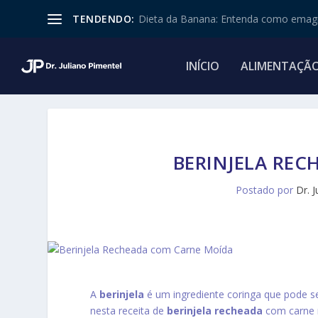
TENDENDO:
Dieta da Banana: Entenda como emagr
INÍCIO
ALIMENTAÇÃ
BERINJELA RE
Postado por
Dr. 
A
berinjela
é um ingrediente coringa que pode se
nesta receita de
berinjela recheada
com carne m