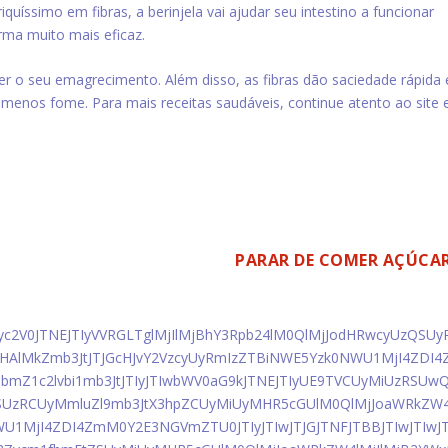
iquíssimo em fibras, a berinjela vai ajudar seu intestino a funcionar
rma muito mais eficaz.
over o seu emagrecimento.
Além disso, as fibras dão saciedade rápida 
r menos fome.
Para mais receitas saudáveis, continue atento ao site 
 SAIBA POR QUE VOCÊ DEVE
PARAR DE COMER AÇÚCA
yc2V0JTNEJTIyVVRGLTglMjIlMjBhY3Rpb24lM0QlMjJodHRwcyUzQSUy
cHAlMkZmb3JtJTJGcHJvY2VzcyUyRmIzZTBiNWE5Yzk0NWU1MjI4ZDI4
bmZ1c2lvbi1mb3JtJTIyJTIwbWV0aG9kJTNEJTIyUE9TVCUyMiUzRSUw
UzRCUyMmluZl9mb3JtX3hpZCUyMiUyMHR5cGUlM0QlMjJoaWRkZW4
1MjI4ZDI4ZmM0Y2E3NGVmZTU0JTIyJTIwJTJGJTNFJTBBJTIwJTIwJT