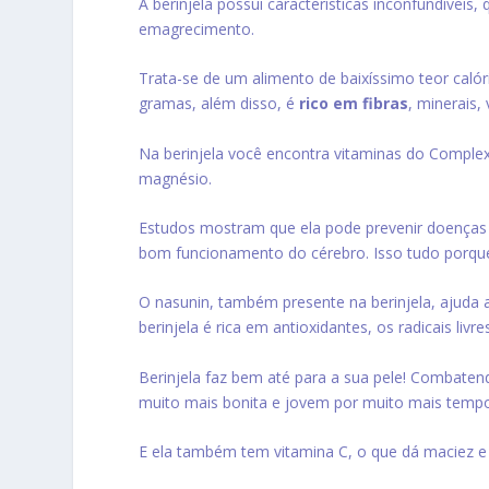
A berinjela possui características inconfundíveis
emagrecimento.
Trata-se de um alimento de baixíssimo teor calór
gramas, além disso, é
rico em fibras
, minerais,
Na berinjela você encontra vitaminas do Complex
magnésio.
Estudos mostram que ela pode prevenir doenças 
bom funcionamento do cérebro. Isso tudo porque 
O nasunin, também presente na berinjela, ajuda 
berinjela é rica em antioxidantes, os radicais li
Berinjela faz bem até para a sua pele! Combatend
muito mais bonita e jovem por muito mais temp
E ela também tem vitamina C, o que dá maciez e 