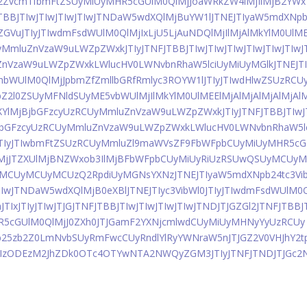
2Zvcm1fbmFtZSUyMiUyMHR5cGUlM0QlMjJoaWRkZW4lMjIlMjB2YWx
JTBBJTIwJTIwJTIwJTIwJTNDaW5wdXQlMjBuYW1lJTNEJTIyaW5mdXNp
kZGVuJTIyJTIwdmFsdWUlM0QlMjIxLjU5LjAuNDQlMjIlMjAlMkYlM0UlM
yMmluZnVzaW9uLWZpZWxkJTIyJTNFJTBBJTIwJTIwJTIwJTIwJTIwJTIwJ
ZnVzaW9uLWZpZWxkLWlucHV0LWNvbnRhaW5lciUyMiUyMGlkJTNEJT
WUlM0QlMjJpbmZfZmllbGRfRmlyc3ROYW1lJTIyJTIwdHlwZSUzRCU
Z2l0ZSUyMFNldSUyME5vbWUlMjIlMkYlM0UlMEElMjAlMjAlMjAlMjAl
XYlMjBjbGFzcyUzRCUyMmluZnVzaW9uLWZpZWxkJTIyJTNFJTBBJTIwJ
jBjbGFzcyUzRCUyMmluZnVzaW9uLWZpZWxkLWlucHV0LWNvbnRhaW5l
sJTIyJTIwbmFtZSUzRCUyMmluZl9maWVsZF9FbWFpbCUyMiUyMHR5cG
0QlMjJTZXUlMjBNZWxob3IlMjBFbWFpbCUyMiUyRiUzRSUwQSUyMCUy
CUyMCUyMCUzQ2RpdiUyMGNsYXNzJTNEJTIyaW5mdXNpb24tc3Vi
wJTIwJTNDaW5wdXQlMjB0eXBlJTNEJTIyc3VibWl0JTIyJTIwdmFsdWUlM0
TIxJTIyJTIwJTJGJTNFJTBBJTIwJTIwJTIwJTIwJTNDJTJGZGl2JTNFJTBBJ
5cGUlM0QlMjJ0ZXh0JTJGamF2YXNjcmlwdCUyMiUyMHNyYyUzRCUy
5zb2Z0LmNvbSUyRmFwcCUyRndlYlRyYWNraW5nJTJGZ2V0VHJhY2t
WIzODEzM2JhZDk0OTc4OTYwNTA2NWQyZGM3JTIyJTNFJTNDJTJGc2