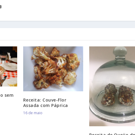
ho sem
Receita: Couve-Flor
Assada com Páprica
16 de maio
Receita de Queijo de