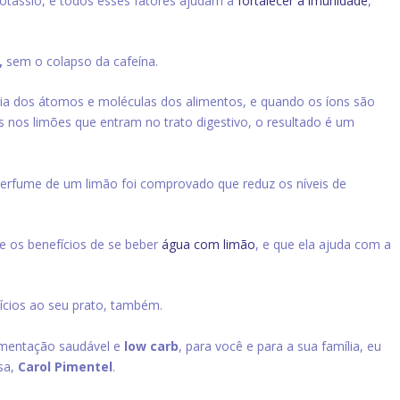
otássio, e todos esses fatores ajudam a
fortalecer a imunidade
,
,
sem o colapso da cafeína.
ia dos átomos e moléculas dos alimentos, e quando os íons são
nos limões que entram no trato digestivo, o resultado é um
perfume de um limão foi comprovado que reduz os níveis de
re os benefícios de se beber
água com limão
, e que ela ajuda com a
ícios ao seu prato, também.
imentação saudável e
low carb
, para você e para a sua família, eu
sa,
Carol Pimentel
.