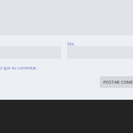
Site
z que eu comentar.