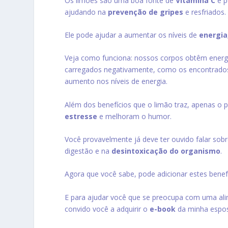
Os limões são uma boa fonte de
Vitamina C
e p
ajudando na
prevenção de gripes
e resfriados.
Ele pode ajudar a aumentar os níveis de
energia
Veja como funciona: nossos corpos obtêm energ
carregados negativamente, como os encontrados 
aumento nos níveis de energia.
Além dos benefícios que o limão traz, apenas o 
estresse
e melhoram o humor.
Você provavelmente já deve ter ouvido falar sob
digestão e na
desintoxicação do organismo
.
Agora que você sabe, pode adicionar estes benef
E para ajudar você que se preocupa com uma al
convido você a adquirir o
e-book
da minha espo