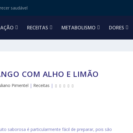
ecer saudável
TAÇÃO
RECEITAS
METABOLISMO
DORES
RANGO COM ALHO E LIMÃO
Juliano Pimentel
|
Receitas
|
ito saborosa é particularmente fácil de preparar, pois são