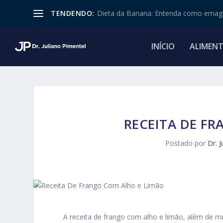
TENDENDO:
Dieta da Banana: Entenda como emagr
INÍCIO
ALIMEN
RECEITA DE F
Postado por
Dr. 
A receita de frango com alho e limão, além de mu