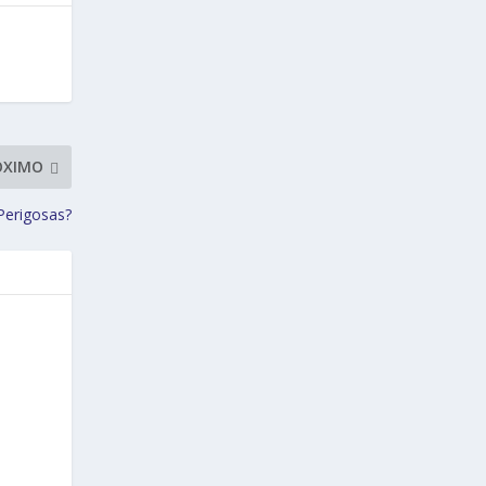
ÓXIMO
Perigosas?
e