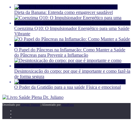
Dieta da Banana: Entenda como emagrecer saudável
Coenzima Q10: O Impulsionador Energético para uma Saúde
Vibrante
O Papel do Pâncreas na Inflamação: Como Manter a Saúde
do Pâncreas para Prevenir a Inflamação
Desintoxicação do corpo: por que é importante e como fazê-la
de forma segura
O Poder da Gratidão para a sua saúde Física e emocional
Desenhado por
Elegant Themes
| Alimentado por
WordPress