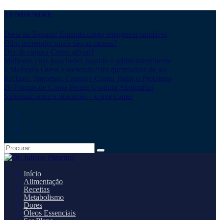
TENDENDO:
Dieta da Banana: Entenda como emagrecer saudável
Olho tremendo: quais são as causas?
Dor de cabeça Como aliviar?
Melhores chás para beber durante o jejum intermitente
5 Melhores Óleos Essenciais Para queimadura de sol
Refluxo: Sintomas, Causas e Como Tratar o Problema
20 Formas de Como Perder Gordura Abdominal
Substituir arroz e macarrão – o que comer
Início
Alimentação
Receitas
Metabolismo
Dores
Óleos Essenciais