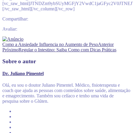
[vc_raw_html]JTNDZm9ybSUyMGFjY2VwdC1jaGFyc2V0JTN
[/vc_raw_html][/vc_column][/vc_row]
Compartilhar:
Avaliar:
Como a Ansiedade Influencia no Aumento de Peso
Anterior
Próximo
Regular o Intestino: Saiba Como com Dicas Práticas
Sobre o autor
Dr. Juliano Pimentel
Olá, eu sou o doutor Juliano Pimentel. Médico, fisioterapeuta e
coach que ajuda as pessoas com conteúdos sobre saúde, alimentação
e emagrecimento. Também sou celíaco e tenho uma vida de
pesquisa sobre o Glúten.