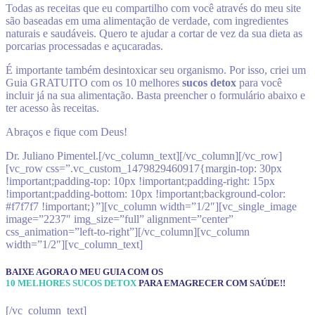
Todas as receitas que eu compartilho com você através do meu site
são baseadas em uma alimentação de verdade, com ingredientes
naturais e saudáveis. Quero te ajudar a cortar de vez da sua dieta as
porcarias processadas e açucaradas.
É importante também desintoxicar seu organismo. Por isso, criei um
Guia GRATUITO com os 10 melhores
sucos detox
para você
incluir já na sua alimentação. Basta preencher o formulário abaixo e
ter acesso às receitas.
Abraços e fique com Deus!
Dr. Juliano Pimentel.
[/vc_column_text][/vc_column][/vc_row]
[vc_row css=”.vc_custom_1479829460917{margin-top: 30px
!important;padding-top: 10px !important;padding-right: 15px
!important;padding-bottom: 10px !important;background-color:
#f7f7f7 !important;}”][vc_column width=”1/2″][vc_single_image
image=”2237″ img_size=”full” alignment=”center”
css_animation=”left-to-right”][/vc_column][vc_column
width=”1/2″][vc_column_text]
BAIXE AGORA O MEU GUIA COM OS
10 MELHORES SUCOS DETOX
PARA EMAGRECER COM SAÚDE!!
[/vc_column_text]