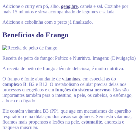
Adicione o curry em pó, alho,
gengibre
, canela e sal. Cozinhe por
mais 15 minutos e sirva acompanhado de legumes e salada.
Adicione a cebolinha com o prato já finalizado.
Benefícios do Frango
Receita de peito de frango: Prático e Nutritivo. Imagem: (Divulgação)
A receita de peito de frango além de deliciosa, é muito nutritiva.
O frango é fonte abundante de
vitaminas
, em especial as do
complexo B
: B2 e B12. O metabolismo celular precisa delas nos
processos energéticos e em
funções do sistema nervoso
. Elas são
importantes também para o intestino, a pele, os cabelos, o estômago,
a boca e o fígado.
Ele contém vitamina B3 (PP), que age em mecanismos do aparelho
respiratório e na dilatação dos vasos sanguíneos. Sem esta vitamina,
ficamos mais propensos a lesões na pele,
estomatite
, anorexia e
fraqueza muscular.