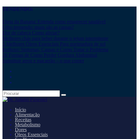
TENDENDO:
Dieta da Banana: Entenda como emagrecer saudável
Olho tremendo: quais são as causas?
Dor de cabeça Como aliviar?
Melhores chás para beber durante o jejum intermitente
5 Melhores Óleos Essenciais Para queimadura de sol
Refluxo: Sintomas, Causas e Como Tratar o Problema
20 Formas de Como Perder Gordura Abdominal
Substituir arroz e macarrão – o que comer
Início
Alimentação
Receitas
Metabolismo
Dores
Óleos Essenciais