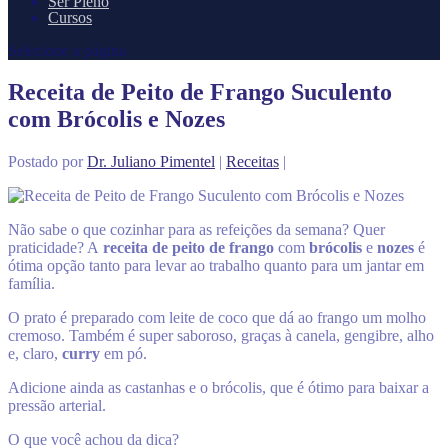
Ser Pleno
Cursos
Selecione a página
Receita de Peito de Frango Suculento
com Brócolis e Nozes
Postado por
Dr. Juliano Pimentel
|
Receitas
|
Não sabe o que cozinhar para as refeições da semana? Quer
praticidade? A
receita de peito de frango
com
brócolis
e
nozes
é
ótima opção tanto para levar ao trabalho quanto para um jantar em
família.
O prato é preparado com leite de coco que dá ao frango um molho
cremoso. Também é super saboroso, graças à canela, gengibre, alho
e, claro,
curry
em pó.
Adicione ainda as castanhas e o brócolis, que é ótimo para baixar a
pressão arterial.
O que você achou da dica?