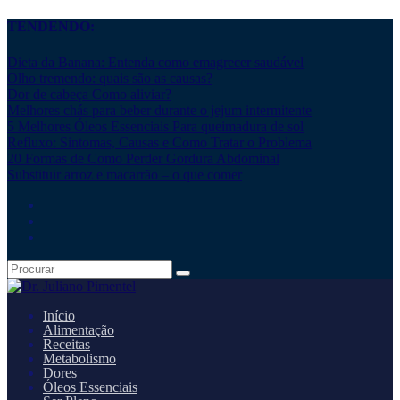
TENDENDO:
Dieta da Banana: Entenda como emagrecer saudável
Olho tremendo: quais são as causas?
Dor de cabeça Como aliviar?
Melhores chás para beber durante o jejum intermitente
5 Melhores Óleos Essenciais Para queimadura de sol
Refluxo: Sintomas, Causas e Como Tratar o Problema
20 Formas de Como Perder Gordura Abdominal
Substituir arroz e macarrão – o que comer
Início
Alimentação
Receitas
Metabolismo
Dores
Óleos Essenciais