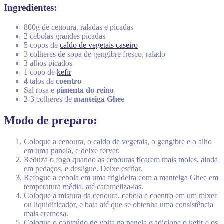
Ingredientes:
800g de cenoura, raladas e picadas
2 cebolas grandes picadas
5 copos de
caldo de vegetais caseiro
3 colheres de sopa de gengibre fresco, ralado
3 alhos picados
1 copo de
kefir
4 talos de
coentro
Sal rosa e
pimenta do reino
2-3 colheres de
manteiga Ghee
Modo de preparo:
Coloque a cenoura, o caldo de vegetais, o gengibre e o alho
em uma panela, e deixe ferver.
Reduza o fogo quando as cenouras ficarem mais moles, ainda
em pedaços, e desligue. Deixe esfriar.
Refogue a cebola em uma frigideira com a manteiga Ghee em
temperatura média, até carameliza-las.
Coloque a mistura da cenoura, cebola e coentro em um mixer
ou liquidificador, e bata até que se obtenha uma consistência
mais cremosa.
Coloque o conteúdo de volta na panela e adicione o kefir e os