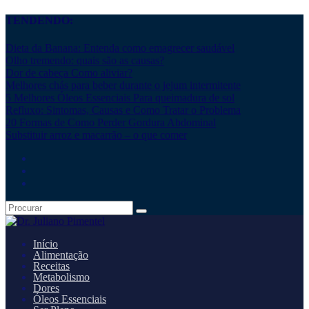
TENDENDO:
Dieta da Banana: Entenda como emagrecer saudável
Olho tremendo: quais são as causas?
Dor de cabeça Como aliviar?
Melhores chás para beber durante o jejum intermitente
5 Melhores Óleos Essenciais Para queimadura de sol
Refluxo: Sintomas, Causas e Como Tratar o Problema
20 Formas de Como Perder Gordura Abdominal
Substituir arroz e macarrão – o que comer
Início
Alimentação
Receitas
Metabolismo
Dores
Óleos Essenciais