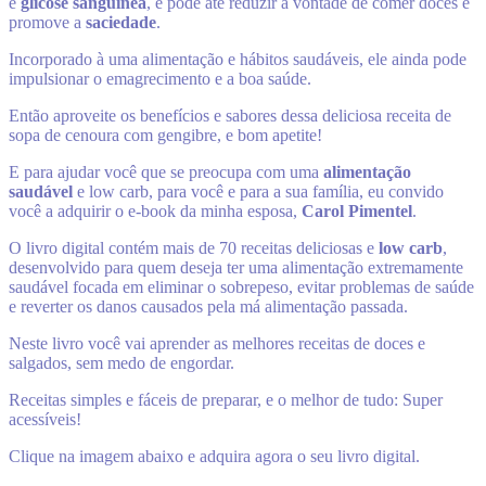
e
glicose sanguínea
, e pode até reduzir a vontade de comer doces e
promove a
saciedade
.
Incorporado à uma alimentação e hábitos saudáveis, ele ainda pode
impulsionar o emagrecimento e a boa saúde.
Então aproveite os benefícios e sabores dessa deliciosa receita de
sopa de cenoura com gengibre, e bom apetite!
E para ajudar você que se preocupa com uma
alimentação
saudável
e low carb, para você e para a sua família, eu convido
você a adquirir o e-book da minha esposa,
Carol Pimentel
.
O livro digital contém mais de 70 receitas deliciosas e
low carb
,
desenvolvido para quem deseja ter uma alimentação extremamente
saudável focada em eliminar o sobrepeso, evitar problemas de saúde
e reverter os danos causados pela má alimentação passada.
Neste livro você vai aprender as melhores receitas de doces e
salgados, sem medo de engordar.
Receitas simples e fáceis de preparar, e o melhor de tudo: Super
acessíveis!
Clique na imagem abaixo e adquira agora o seu livro digital.